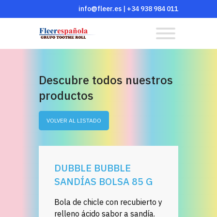
info@fleer.es
|
+34 938 984 011
Descubre todos nuestros
productos
VOLVER AL LISTADO
DUBBLE BUBBLE
SANDÍAS BOLSA 85 G
Bola de chicle con recubierto y
relleno ácido sabor a sandía.