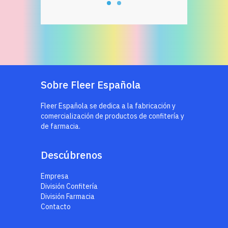
Sobre Fleer Española
Fleer Española se dedica a la fabricación y
comercialización de productos de confitería y
de farmacia.
Descúbrenos
Empresa
División Confitería
División Farmacia
Contacto