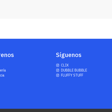
renos
Síguenos
CLIX
tería
DUBBLE BUBBLE
cia
FLUFFY STUFF