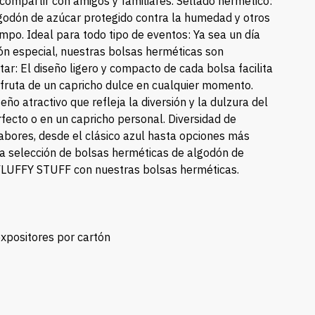
compartir con amigos y familiares. Sellado hermético:
lgodón de azúcar protegido contra la humedad y otros
po. Ideal para todo tipo de eventos: Ya sea un día
ión especial, nuestras bolsas herméticas son
tar: El diseño ligero y compacto de cada bolsa facilita
sfruta de un capricho dulce en cualquier momento.
ño atractivo que refleja la diversión y la dulzura del
rfecto o en un capricho personal. Diversidad de
sabores, desde el clásico azul hasta opciones más
ra selección de bolsas herméticas de algodón de
 FLUFFY STUFF con nuestras bolsas herméticas.
expositores por cartón