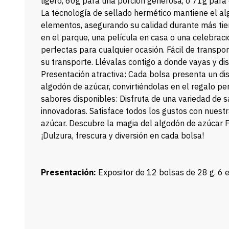
ligero, 60g para una porción generosa, o 71g para 
La tecnología de sellado hermético mantiene el a
elementos, asegurando su calidad durante más tiem
en el parque, una película en casa o una celebrac
perfectas para cualquier ocasión. Fácil de transpor
su transporte. Llévalas contigo a donde vayas y di
Presentación atractiva: Cada bolsa presenta un dise
algodón de azúcar, convirtiéndolas en el regalo pe
sabores disponibles: Disfruta de una variedad de 
innovadoras. Satisface todos los gustos con nuest
azúcar. Descubre la magia del algodón de azúcar
¡Dulzura, frescura y diversión en cada bolsa!
Presentación:
Expositor de 12 bolsas de 28 g. 6 