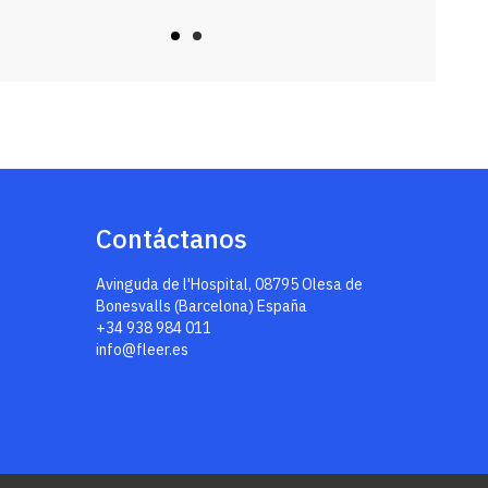
Contáctanos
Avinguda de l'Hospital, 08795 Olesa de
Bonesvalls (Barcelona) España
+34 938 984 011
info@fleer.es