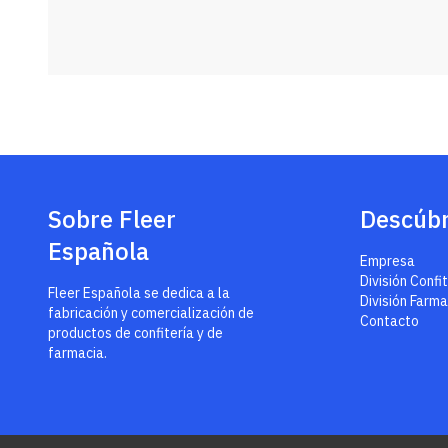
Sobre Fleer
Descúb
Española
Empresa
División Confi
Fleer Española se dedica a la
División Farma
fabricación y comercialización de
Contacto
productos de confitería y de
farmacia.